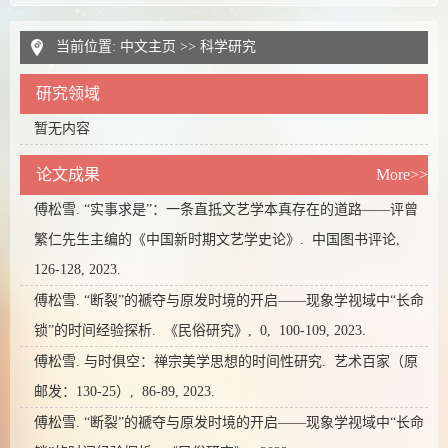
当前位置:
中文主页
>>
科学研究
研究领域
暂无内容
论文成果
More>>
傅松雪. “实事求是”：一条直抵文艺学本真存在的道路——评曾
繁仁先生主编的《中国新时期文艺学史论》.
中国图书评论,
126-128,
2023.
傅松雪. “断裂”的褫夺与原发时境的开启——现象学视域中“长命
锁”的时间经验探析.
《民俗研究》,
0,
100-109,
2023.
傅松雪. 与时俱空：禅宗美学思想的时间性研究.
艺术百家（原
邮发：130-25）,
86-89,
2023.
傅松雪. “断裂”的褫夺与原发时境的开启——现象学视域中“长命