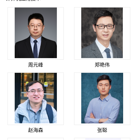
周元峰
郑艳伟
赵海森
张聪