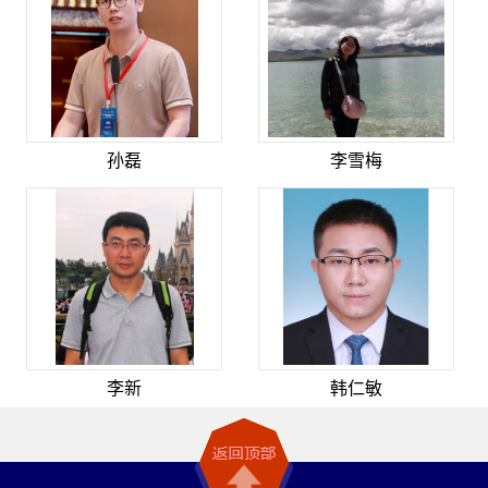
孙磊
李雪梅
李新
韩仁敏