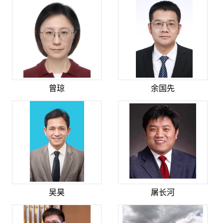
曾琼
余国先
吴昊
屠长河