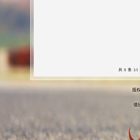
共 0 条 1/1
版
值