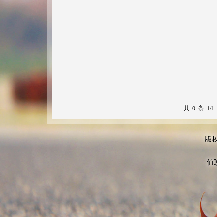
共 0 条 1/1
版
值