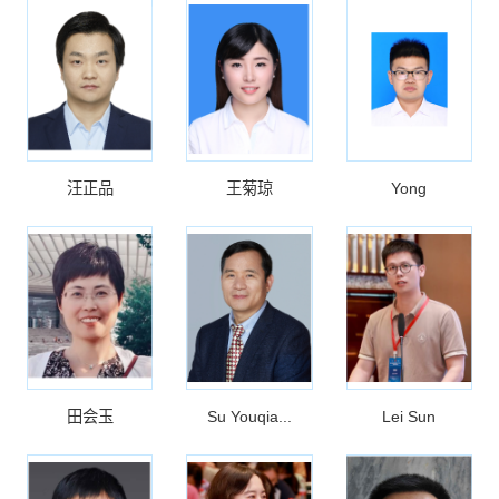
汪正品
王菊琼
Yong
田会玉
Su Youqia...
Lei Sun