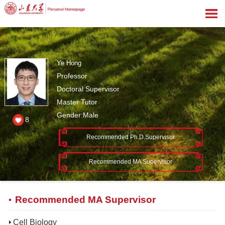
Ye Hong
Professor
Doctoral Supervisor
Master Tutor
Gender:Male
8
Recommended Ph.D.Supervisor
Recommended MA Supervisor
Recommended MA Supervisor
Cell Biology