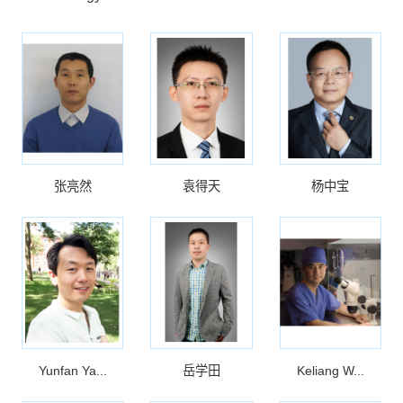
张亮然
袁得天
杨中宝
Yunfan Ya...
岳学田
Keliang W...