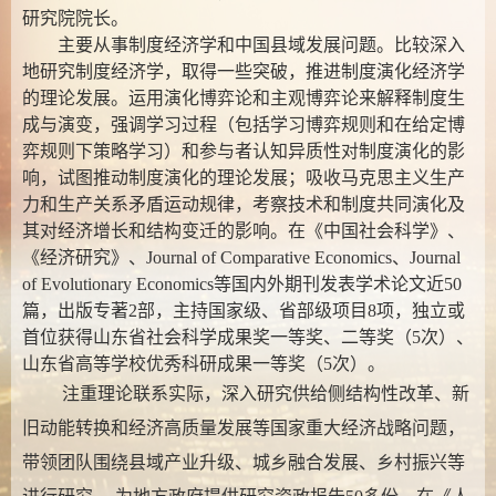
研究院院长。
主要从事制度经济学和中国县域发展问题。比较深入
地研究制度经济学，取得一些突破，推进制度演化经济学
的理论发展。运用演化博弈论和主观博弈论来解释制度生
成与演变，强调学习过程（包括学习博弈规则和在给定博
弈规则下策略学习）和参与者认知异质性对制度演化的影
响，试图推动制度演化的理论发展；吸收马克思主义生产
力和生产关系矛盾运动规律，考察技术和制度共同演化及
其对经济增长和结构变迁的影响。在《中国社会科学》、
《经济研究》、Journal of Comparative Economics、Journal
of Evolutionary Economics等国内外期刊发表学术论文近50
篇，出版专著2部，主持国家级、省部级项目8项，独立或
首位获得山东省社会科学成果奖一等奖、二等奖（5次）、
山东省高等学校优秀科研成果一等奖（5次）。
注重理论联系实际，深入研究供给侧结构性改革、新
旧动能转换和经济高质量发展等国家重大经济战略问题，
带领团队围绕县域产业升级、城乡融合发展、乡村振兴等