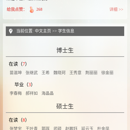
给我点赞：
268
详细 >>
当前位置:
中文主页
>>
学生信息
博士生
在读（
7
）
苗滋坤
张继武
王希
魏晓珂
王秀意
荆丽丽
徐金丽
毕业（
3
）
李春梅
郝祥如
海晶晶
硕士生
在读（
8
）
张梦宇
王叶青
郭珲
武硕
赵鹏钰
延云玉
杜金凤