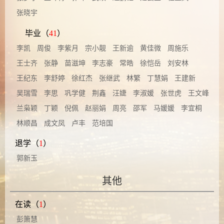
张晓宇
毕业（
41
）
李凯
周俊
李紫月
宗小靓
王新逾
黄佳微
周施乐
王士齐
张静
苗滋坤
李志豪
常皓
徐恺岳
刘安林
王纪东
李舒婷
徐红杰
张继武
林繁
丁慧娟
王建新
吴瑞雪
李思
巩学健
荆鑫
汪婕
李淑媛
张世虎
王文峰
兰枭颖
丁颖
倪佩
赵丽娟
周亮
邵军
马媛媛
李宜桐
林顺昌
成文凤
卢丰
范培国
退学（
1
）
郭新玉
其他
在读（
1
）
彭箫慧