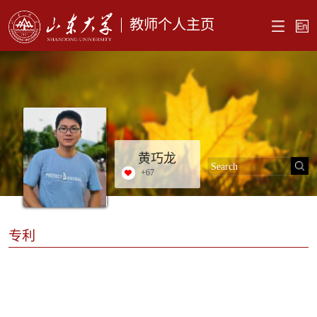
教师个人主页
黄巧龙
+
67
专利