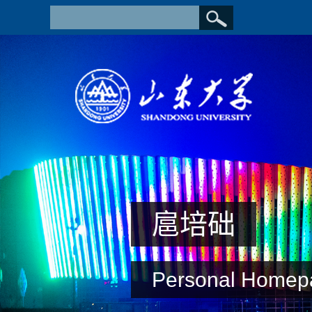
扈培础
Personal Homep