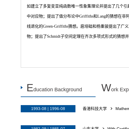
如建立了多复变亚纯函数唯一性象集理论并提出了几个引
中对应物；提出了值分布论中
Griffiths
和
Lang
的猜想在非
线退化的
Green-Griffiths
猜想。扈培础和杨重骏提出了广义
物；提出了
Schmidt
子空间定理在齐次多项式形式的猜想并
E
W
ducation Background
ork Exp
1993-08 | 1996-08
香港科技大学
Mathem
1982-09 | 1985-07
山东大学
With Certif