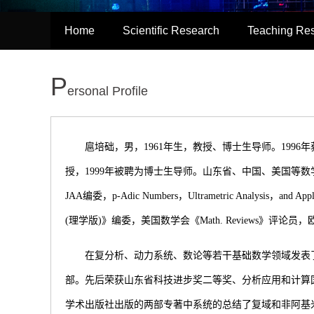
Home
Scientific Research
Teaching Re
P
ersonal Profile
扈培础，男，
1961
年生，教授、博士生导师。
1996
年
授，
1999
年被聘为博士生导师。山东省、中国、美国等数
JAA
编委，
p-Adic Numbers
，
Ultrametric Analysis
，
and Appl
(
理学版
)
》编委，美国数学会《
Math. Reviews
》评论员，
在复分析、动力系统、数论等若干基础数学领域发表
部。先后荣获山东省科技进步奖二等奖、分析应用和计算
学术出版社出版的两部专著中系统的总结了复域和非阿基