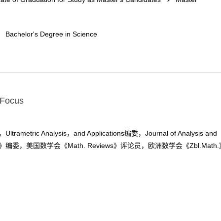
Bachelor's Degree in Science
 Focus
etric Analysis，and Applications编委，Journal of Analysis and
)》编委，美国数学会《Math. Reviews》评论员，欧洲数学会《Zbl.Math