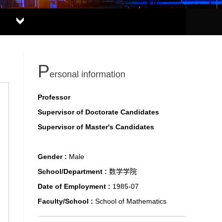
P
ersonal information
Professor
Supervisor of Doctorate Candidates
Supervisor of Master's Candidates
Gender :
Male
School/Department :
数学学院
Date of Employment :
1985-07
Faculty/School :
School of Mathematics