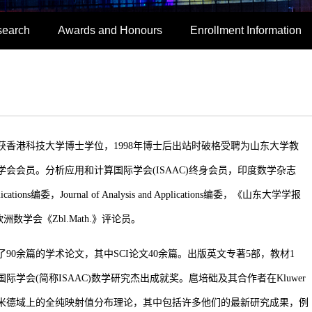
search
Awards and Honours
Enrollment Information
获香港科技大学博士学位，
1998
年博士后出站时破格受聘为山东大学教
学会会员。分析应用和计算国际学会
(ISAAC)
终身会员，印度数学杂志
ications
编委，
Journal of Analysis and Applications
编委，《山东大学学报
欧洲数学会《
Zbl.Math.
》评论员。
了
90
余篇的学术论文，其中
SCI
论文
40
余篇。出版英文专著
5
部，教材
1
国际学会
(
简称
ISAAC)
数学研究杰出成就奖。扈培础及其合作者在
Kluwer
米德域上的全纯映射值分布理论，其中包括许多他们的最新研究成果，例