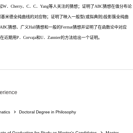
起
W
．
Cherry
、
C
．
C
．
Yang
等人关注的猜想；证明了
ABC
猜想在值分布论
阿基米德全纯曲线的对应物；证明了映入一般型
(
或拟典则
)
投影簇全纯曲
ABC
猜想、广义
Hall
猜想和一般的
Fermat
猜想并证明了在函数论中对应
在近期用
P
．
Corvaja
和
U
．
Zannier
的方法给出一个证明。
erience
atics
Doctoral Degree in Philosophy
icate of Graduation for Study as Master's Candidates
Master