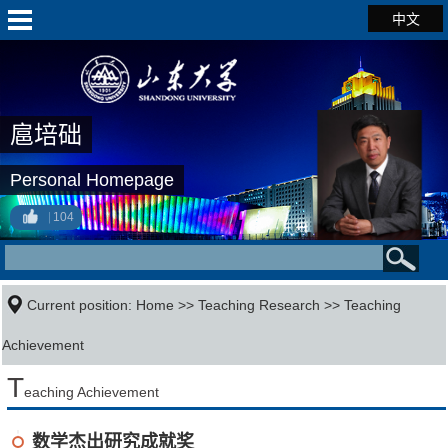
中文
扈培础
Personal Homepage
104
Current position:
Home
>>
Teaching Research
>>
Teaching
Achievement
T
eaching Achievement
数学杰出研究成就奖