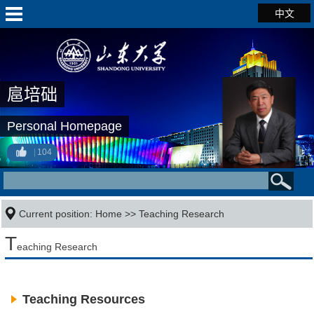
中文
扈培础
Personal Homepage
104
Current position:
Home
>>
Teaching Research
T
eaching Research
Teaching Resources