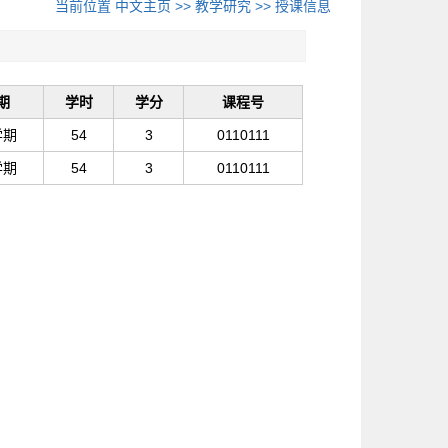
当前位置
中文主页
>>
教学研究
>>
授课信息
期
学时
学分
课程号
学期
54
3
0110111
学期
54
3
0110111