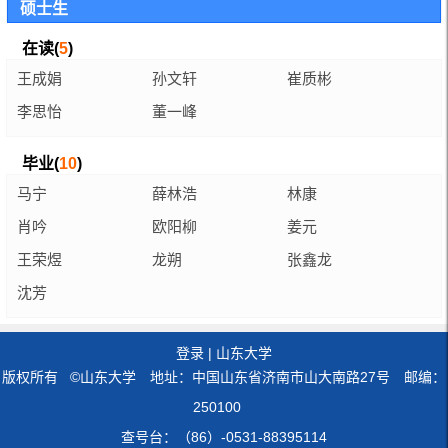
硕士生
在读(
5
)
王成娟
孙文轩
崔质彬
李思怡
董一峰
毕业(
10
)
马宁
薛林浩
林康
肖吟
欧阳柳
姜元
王荣煜
龙朔
张鑫龙
沈芳
登录
|
山东大学
版权所有 ©山东大学 地址：中国山东省济南市山大南路27号 邮编：
250100
查号台：（86）-0531-88395114