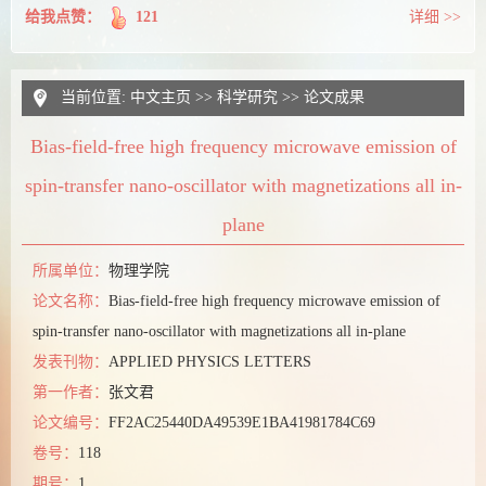
给我点赞：
121
详细 >>
当前位置:
中文主页
>>
科学研究
>>
论文成果
Bias-field-free high frequency microwave emission of
spin-transfer nano-oscillator with magnetizations all in-
plane
所属单位：
物理学院
论文名称：
Bias-field-free high frequency microwave emission of
spin-transfer nano-oscillator with magnetizations all in-plane
发表刊物：
APPLIED PHYSICS LETTERS
第一作者：
张文君
论文编号：
FF2AC25440DA49539E1BA41981784C69
卷号：
118
期号：
1