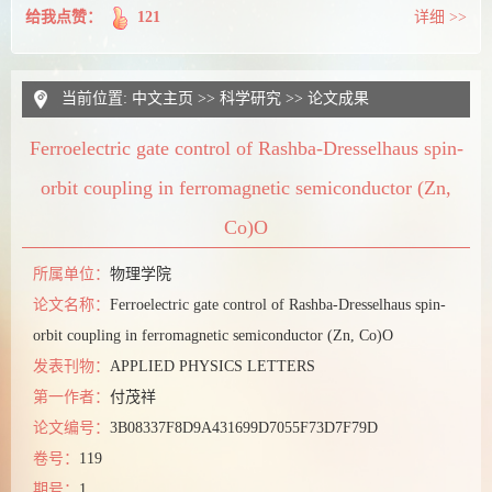
给我点赞：
121
详细 >>
当前位置:
中文主页
>>
科学研究
>>
论文成果
Ferroelectric gate control of Rashba-Dresselhaus spin-
orbit coupling in ferromagnetic semiconductor (Zn,
Co)O
所属单位：
物理学院
论文名称：
Ferroelectric gate control of Rashba-Dresselhaus spin-
orbit coupling in ferromagnetic semiconductor (Zn, Co)O
发表刊物：
APPLIED PHYSICS LETTERS
第一作者：
付茂祥
论文编号：
3B08337F8D9A431699D7055F73D7F79D
卷号：
119
期号：
1