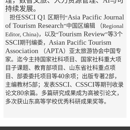
理，数智文旅、人力资源管理、AI与可
持续发展。
SSCI Q1
Asia Pacific Journal
担任
区期刊“
of Tourism Research
”中国区编辑 （Regional
Tourism Review
3
Editor, China)，以及“
”等
个
SSCI
Asian Pacific Tourism
期刊编委，
Association
APTA
（
）亚太旅游协会中国专
家。迄今主持国家社科项目、国家社科重大项
目子课题、教育部项目、山东省社科重点项
40
2
目、部委委托项目等
余项；出版专著
部，
5
SSCI
CSSCI
主编教材
部；发表
、
等期刊收录
80
论文
余篇。多篇研究成果成为高被引论文，
多次获山东高等学校优秀科研成果奖等。