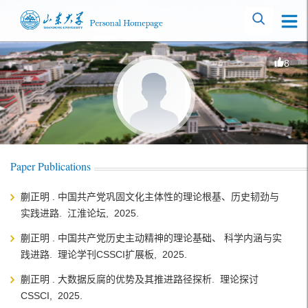
8
Paper Publications
蒯正明 . 中国共产党巩固文化主体性的理论根基、历史韧劲与
实践进路. 江淮论坛, 2025.
蒯正明 . 中国共产党历史主动精神的理论基础、 科学内涵与实
践进路. 理论学刊CSSCI扩展板, 2025.
蒯正明 . 大数据反腐的优势及其推进路径探析. 理论探讨
CSSCI, 2025.