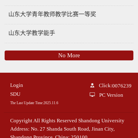
山东大学青年教师教学比赛一等奖
山东大学教学能手
No More
Login
Click:
0076239
SDU
PC Version
The Last Update Time:
2025
.
11
.
6
Copyright All Rights Reserved Shandong University
Address: No. 27 Shanda South Road, Jinan City,
Shandong Province, China: 250100