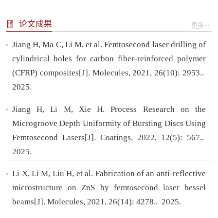
论文成果
更多>>
Jiang H, Ma C, Li M, et al. Femtosecond laser drilling of
cylindrical holes for carbon fiber-reinforced polymer
(CFRP) composites[J]. Molecules, 2021, 26(10): 2953..
2025.
Jiang H, Li M, Xie H. Process Research on the
Microgroove Depth Uniformity of Bursting Discs Using
Femtosecond Lasers[J]. Coatings, 2022, 12(5): 567..
2025.
Li X, Li M, Liu H, et al. Fabrication of an anti-reflective
microstructure on ZnS by femtosecond laser bessel
beams[J]. Molecules, 2021, 26(14): 4278..
2025.