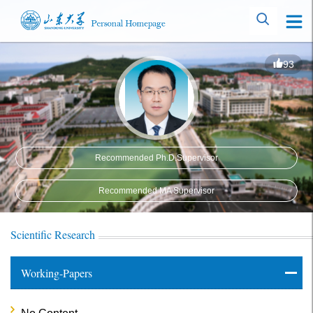
93
Recommended Ph.D.Supervisor
Recommended MA Supervisor
Scientific Research
Working-Papers