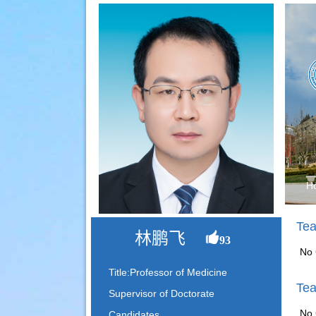
H
Tea
林鹏飞
93
No 
Title:Professor of Medicine
Tea
Supervisor of Doctorate
No 
Candidates