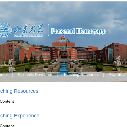
ome
Scientific Research
Teaching Research
Awards a
ching Resources
Content
ching Experience
Content