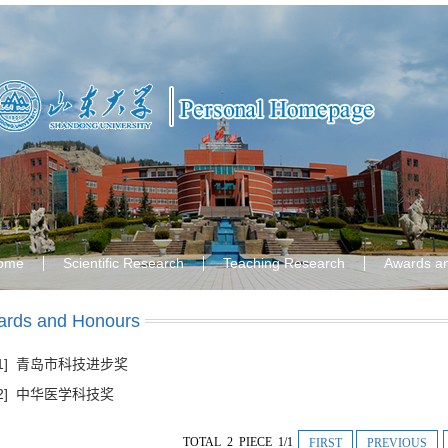
ome
Scientific Research
Teaching Research
Awards a
rds and Honours
[1] 青岛市科技进步奖
[2] 中华医学科技奖
TOTAL 2 PIECE 1/1
FIRST
PREVIOUS