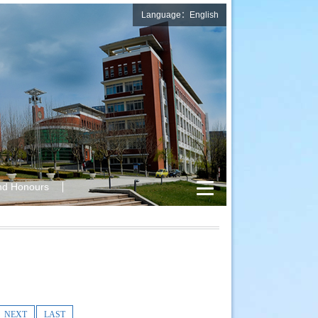
Language：English
nd Honours
NEXT
LAST