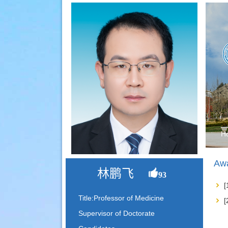
H
Awa
林鹏飞
93
Title:Professor of Medicine
Supervisor of Doctorate