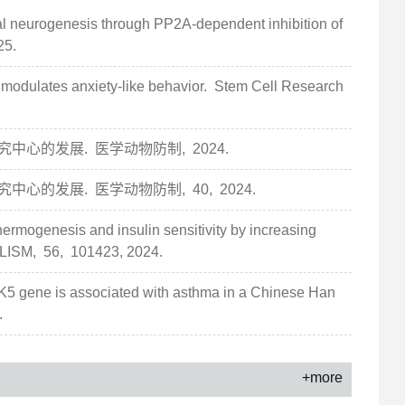
 neurogenesis through PP2A-dependent inhibition of
25.
 modulates anxiety-like behavior.
Stem Cell Research
究中心的发展.
医学动物防制,
2024.
究中心的发展.
医学动物防制,
40,
2024.
ermogenesis and insulin sensitivity by increasing
LISM,
56,
101423,
2024.
5 gene is associated with asthma in a Chinese Han
.
+more