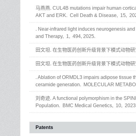
马燕燕. CUL4B mutations impair human cortical
AKT and ERK.
Cell Death & Disease,
15,
20
. Near-infrared light induces neurogenesis and
and Therapy,
1,
494,
2025.
田文坦. 在生物医药创新升级背景下模式动物研
田文坦. 在生物医药创新升级背景下模式动物研
. Ablation of ORMDL3 impairs adipose tissue th
ceramide generation.
MOLECULAR METABO
刘奇迹. A functional polymorphism in the SPINK
Population.
BMC Medical Genetics,
10,
2023
Patents