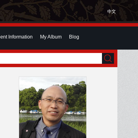
中文
ent Information
My Album
Blog