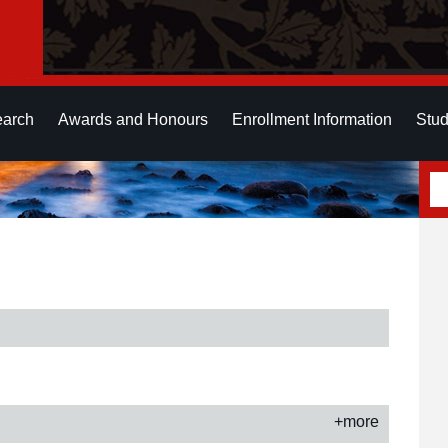
earch
Awards and Honours
Enrollment Information
Stud
+more