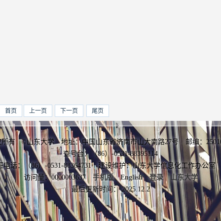
首页
上一页
下一页
尾页
权所有 ©山东大学 地址：中国山东省济南市山大南路27号 邮编：2501
查号台：（86）-0531-88395114
班电话：（86）-0531-88364731 建设维护：山东大学信息化工作办
访问量：
0000003637
手机版
English
登录
山东大学
最后更新时间：
2025
.
12
.
2