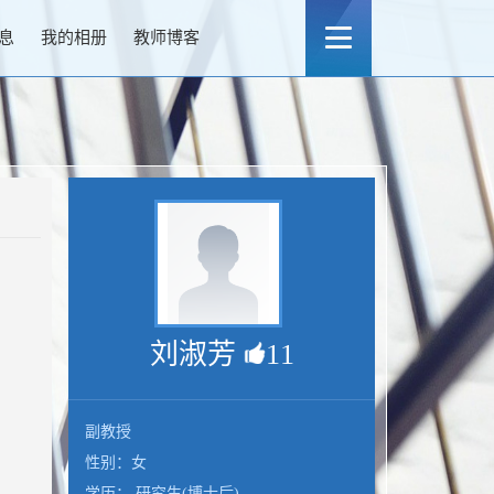
息
我的相册
教师博客
刘淑芳
11
副教授
性别：女
学历： 研究生(博士后)