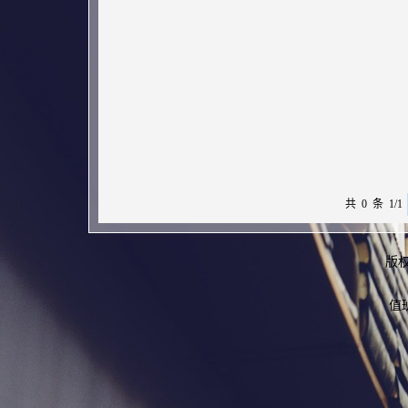
共 0 条 1/1
版
值