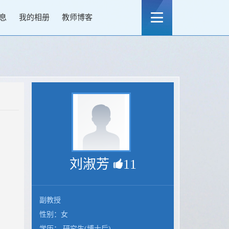
息
我的相册
教师博客
刘淑芳
11
副教授
性别：女
学历： 研究生(博士后)