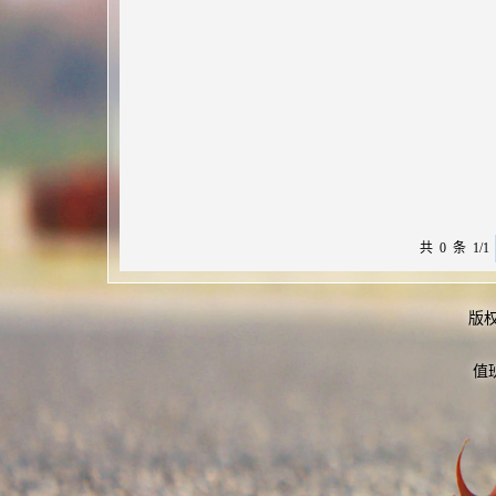
共 0 条 1/1
版
值