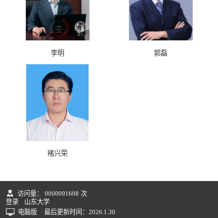
李明
郭磊
褚兴荣
访问量：
0000091608
次
登录
山东大学
电脑版
最后更新时间：
2026
.
1
.
30