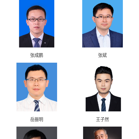
张成鹏
张斌
岳振明
王子然