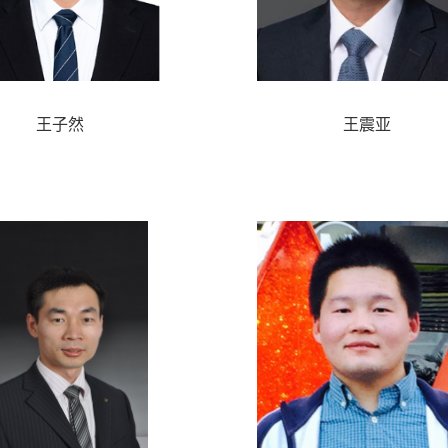
王子然
王震亚