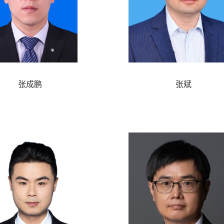
张成鹏
张斌