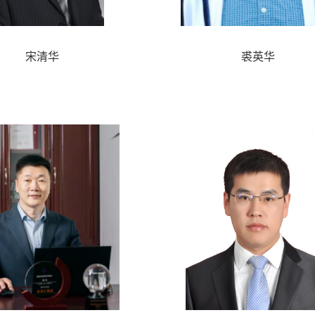
宋清华
裘英华