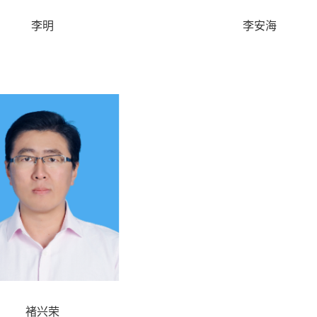
李明
李安海
褚兴荣