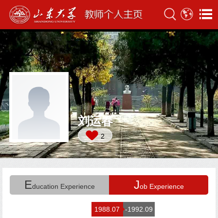
刘运春
2
E
J
ducation Experience
ob Experience
1988.07
-1992.09