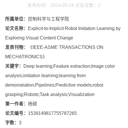
发布时间：2024-05-24
点击次数：
2
所属单位：
控制科学与工程学院
论文名称：
Explicit-to-Implicit Robot Imitation Learning by
Exploring Visual Content Change
发表刊物：
《IEEE-ASME TRANSACTIONS ON
MECHATRONICS》
关键字：
Deep learning;Feature extraction;Image color
analysis;imitation learning;learning from
demonstration;Pipelines;Predictive models;robot
grasping;Robots;Task analysis;Visualization
第一作者：
杨硕
论文编号：
1539149817755787265
字数：
3