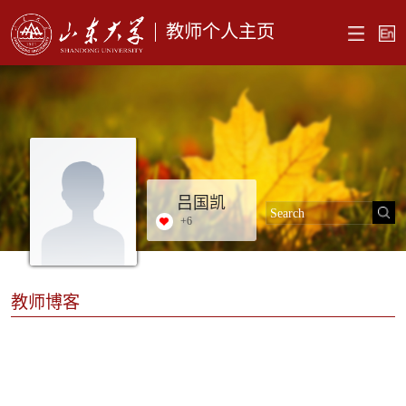
教师个人主页
吕国凯
+
6
教师博客