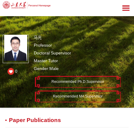
马光
Professor
Doctoral Supervisor
Master Tutor
Gender:Male
0
Recommended Ph.D.Supervisor
Recommended MA Supervisor
Paper Publications