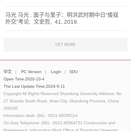
马光 马光 . 面子与里子：明洪武时期中日“倭寇
外交”考论. 文史哲, 41, 2019.
GET MORE
中文
|
PC Version
|
Login
|
SDU
Open Time:
2020
-
10
-
4
The Last Update Time:
2024
-
9
-
11
Copyright All Rights Reserved Shandong University Address: No.
27 Shanda South Road, Jinan City, Shandong Province, China:
250100
Information desk: (86) - 0531-88395114
On Duty Telephone: (86) - 0531-88364731 Construction and
Maintenance: Information Work Office of Shandong University