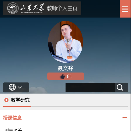
聂文锋
81
教学研究
授课信息
测量平差