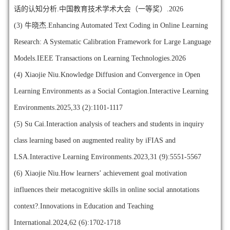
话的认知分析.中国教育技术学术大会（一等奖）.2026
(3)
牛晓杰.Enhancing Automated Text Coding in Online Learning
Research: A Systematic Calibration Framework for Large Language
Models.IEEE Transactions on Learning Technologies.2026
(4)
Xiaojie Niu.Knowledge Diffusion and Convergence in Open
Learning Environments as a Social Contagion.Interactive Learning
Environments.2025,33 (2):1101-1117
(5)
Su Cai.Interaction analysis of teachers and students in inquiry
class learning based on augmented reality by iFIAS and
LSA.Interactive Learning Environments.2023,31 (9):5551-5567
(6)
Xiaojie Niu.How learners’ achievement goal motivation
influences their metacognitive skills in online social annotations
context?.Innovations in Education and Teaching
International.2024,62 (6):1702-1718