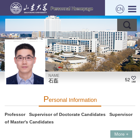
NAME
52
石磊
P
Ersonal Information
Professor Supervisor of Doctorate Candidates Supervisor
of Master's Candidates
More +