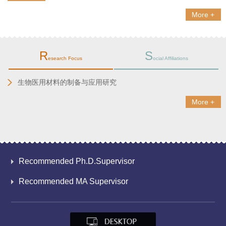
More +
R
S
esearch Focus
ocial Affiliations
生物医用材料的制备与应用研究
More +
Recommended Ph.D.Supervisor
Recommended MA Supervisor