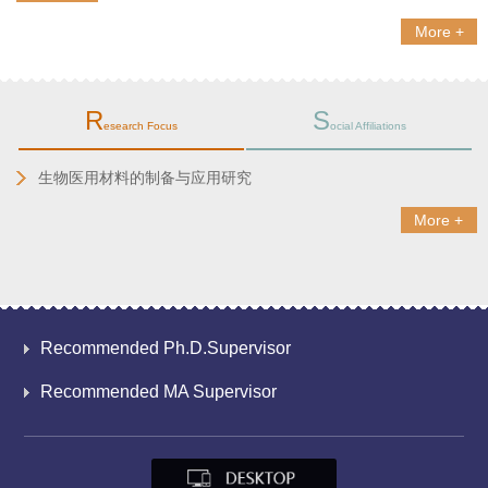
More +
R
S
esearch Focus
ocial Affiliations
生物医用材料的制备与应用研究
More +
Recommended Ph.D.Supervisor
Recommended MA Supervisor