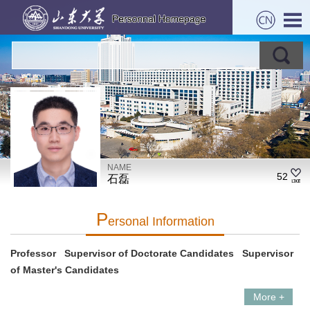
NAME
52
石磊
P
Ersonal Information
Professor Supervisor of Doctorate Candidates Supervisor
of Master's Candidates
More +