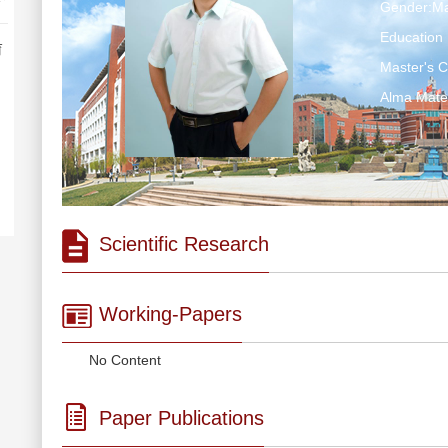
Gender:Ma
Education 
育
Master's 
Alma Ma
Scientific Research
Working-Papers
No Content
Paper Publications