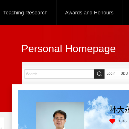
Teaching Research
Awards and Honours
Personal Homepage
Login
SDU
孙大
+
845
+