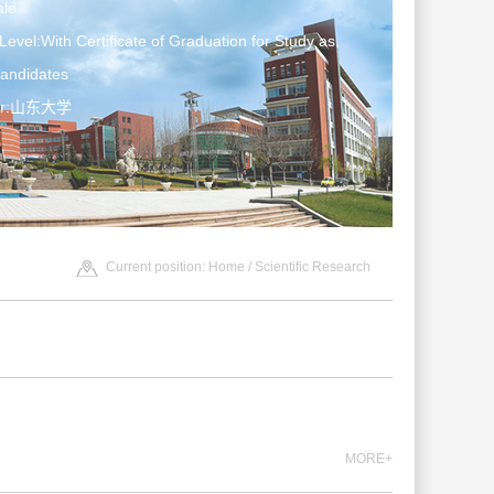
le
Level:With Certificate of Graduation for Study as
Candidates
ter:山东大学
Current position:
Home
/
Scientific Research
MORE+