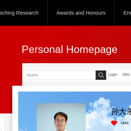
aching Research
Awards and Honours
Enr
Personal Homepage
Login
SDU
孙大
+
844
+