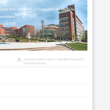
le
Level:With Certificate of Graduation for Study as
Candidates
ter:山东大学
Current position:
Home
/
Scientific Research
/
Published Books