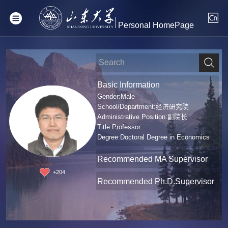
Personal HomePage
Basic Information
Gender:Male
School/Department:经济研究院
Administrative Position:副院长
Title:Professor
Degree:Doctoral Degree in Economics
Recommended MA Supervisor
+
204
Recommended Ph.D.Supervisor