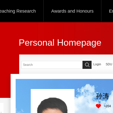
eaching Research
Awards and Honours
E
Personal Homepage
Login
SDU
孙涛
+
204
+