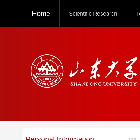
Home
Scientific Research
T
Personal Information
MORE