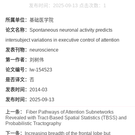
发布时间：2025-09-13
点击次数：
1
所属单位：
基础医学院
论文名称：
Spontaneous neuronal activity predicts
intersubject variations in executive control of attention
发表刊物：
neuroscience
第一作者：
刘树伟
论文编号：
lw-154523
是否译文：
否
发表时间：
2014-03
发布时间：
2025-09-13
上一条：
Fiber Pathways of Attention Subnetworks
Revealed with Tract-Based Spatial Statistics (TBSS) and
Probabilistic Tractography
下一条：
Increasing breadth of the frontal lobe but