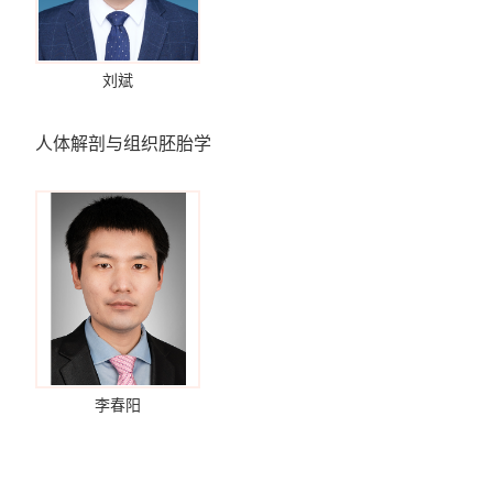
刘斌
人体解剖与组织胚胎学
李春阳