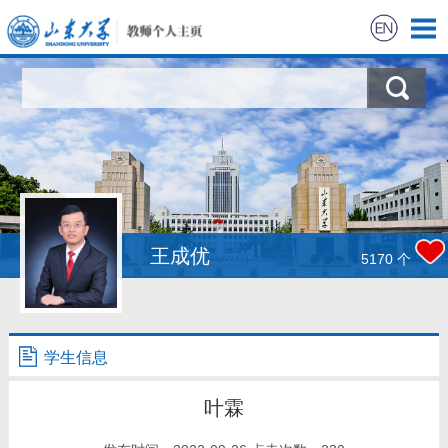
首页
互荣共进
科学研究
教学研究
王成优
5170
个
招生培养
学生信息
学生信息
荣誉获奖
叶霖