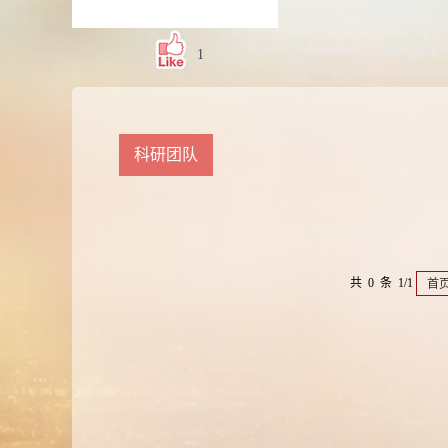
1
科研团队
共 0 条 1/1
首