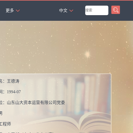
`
更多
中文
名：
王德涛
间：
1994-07
位：
山东山大资本运营有限公司党委
男
工程师