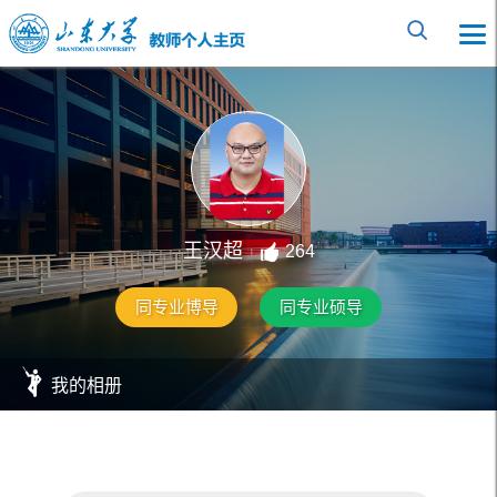
王汉超
264
同专业博导
同专业硕导
我的相册