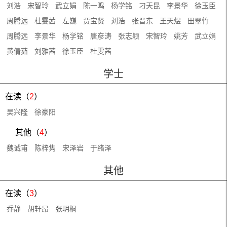
刘浩
宋智玲
武立娟
陈一鸣
杨学铭
刁天昆
李景华
徐玉臣
周腾远
杜雯茜
左巍
贾宝贤
刘浩
张晋东
王天煜
田翠竹
周腾远
李景华
杨学铭
唐彦涛
张志颖
宋智玲
姚芳
武立娟
黄倩茹
刘雅茜
徐玉臣
杜雯茜
学士
在读（
2
）
吴兴隆
徐豪阳
其他（
4
）
魏诚甫
陈梓隽
宋泽岩
于绪泽
其他
在读（
3
）
乔静
胡轩昂
张玥桐