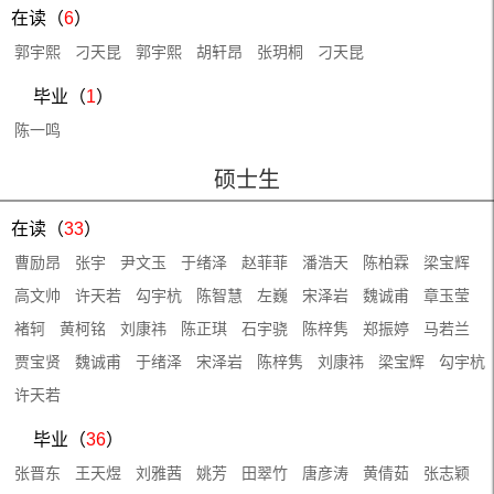
在读（
6
）
郭宇熙
刁天昆
郭宇熙
胡轩昂
张玥桐
刁天昆
毕业（
1
）
陈一鸣
硕士生
在读（
33
）
曹励昂
张宇
尹文玉
于绪泽
赵菲菲
潘浩天
陈柏霖
梁宝辉
高文帅
许天若
勾宇杭
陈智慧
左巍
宋泽岩
魏诚甫
章玉莹
褚轲
黄柯铭
刘康祎
陈正琪
石宇骁
陈梓隽
郑振婷
马若兰
贾宝贤
魏诚甫
于绪泽
宋泽岩
陈梓隽
刘康祎
梁宝辉
勾宇杭
许天若
毕业（
36
）
张晋东
王天煜
刘雅茜
姚芳
田翠竹
唐彦涛
黄倩茹
张志颖