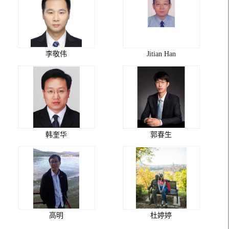
李敬伟
Jitian Han
韩奎华
郭春生
高明
杜婷婷