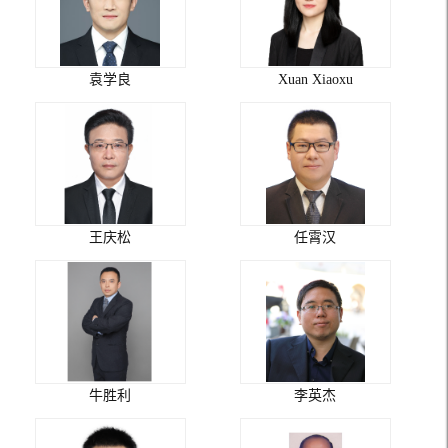
袁学良
Xuan Xiaoxu
王庆松
任霄汉
牛胜利
李英杰