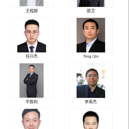
王程超
邵卫
任兴杰
Ning Qin
牛胜利
李英杰