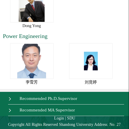
Dong Yong
Power Engineering
李雪芳
刘竞婷
Recommended Ph.D.Supervisor
Recommended MA Supervisor
Login
|
SDU
Copyright All Rights Reserved Shandong University Address: No. 27