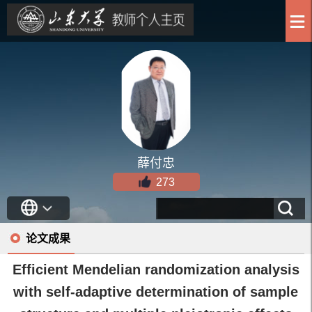
薛付忠
273
论文成果
Efficient Mendelian randomization analysis
with self-adaptive determination of sample