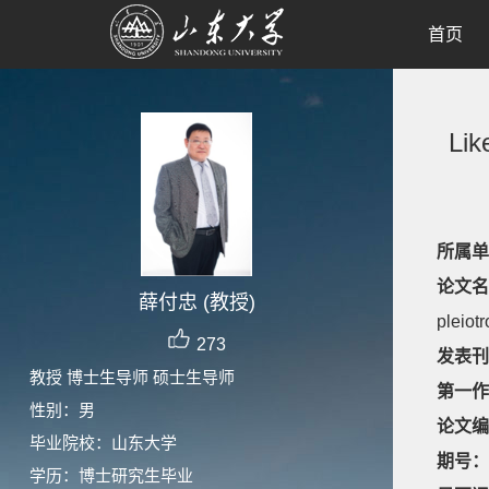
首页
Lik
所属单
论文名
薛付忠 (教授)
pleiot
273
发表刊
教授 博士生导师 硕士生导师
第一作
性别：男
论文编
毕业院校：山东大学
期号：
学历：博士研究生毕业