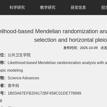
科学研究
教学研究
获奖信息
招
elihood-based Mendelian randomization ana
selection and horizontal plei
发布时间：2025-10-09 点
位：
公共卫生学院
称：
Likelihood-based Mendelian randomization analysis with a
ropic modeling
物：
Science Advances
者：
袁中尚
号：
1B03A67EFB204172BF458C01DE778999
8