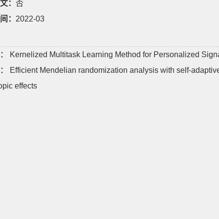
文：
否
间：
2022-03
：
Kernelized Multitask Learning Method for Personalized Sig
：
Efficient Mendelian randomization analysis with self-adaptiv
opic effects