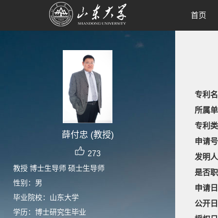
首页
专利名
所属单
专利类
薛付忠 (教授)
申请号
273
发明人
教授 博士生导师 硕士生导师
是否职
性别：男
申请日
毕业院校：山东大学
公开日
学历：博士研究生毕业