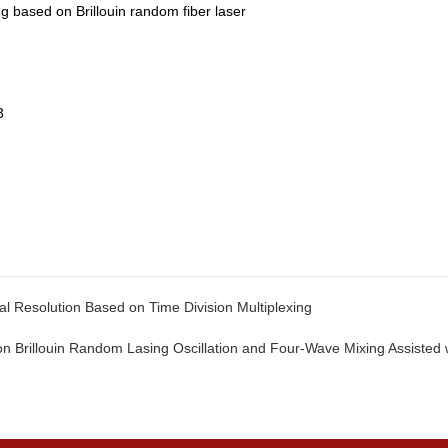
g based on Brillouin random fiber laser
3
esolution Based on Time Division Multiplexing
llouin Random Lasing Oscillation and Four-Wave Mixing Assisted wi